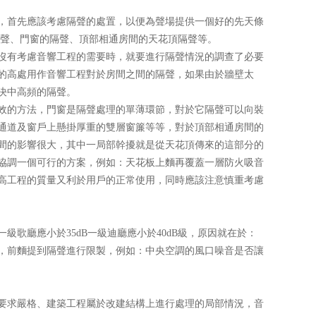
，首先應該考慮隔聲的處置，以便為聲場提供一個好的先天條
、門窗的隔聲、頂部相通房間的天花頂隔聲等。
有考慮音響工程的需要時，就要進行隔聲情況的調查了必要
的高處用作音響工程對於房間之間的隔聲，如果由於牆壁太
中高頻的隔聲。
，門窗是隔聲處理的單薄環節，對於它隔聲可以向裝
通道及窗戶上懸掛厚重的雙層窗簾等等，對於頂部相通房間的
包間的影響很大，其中一局部幹擾就是從天花頂傳來的這部分的
調一個可行的方案，例如：天花板上麵再覆蓋一層防火吸音
既得提高工程的質量又利於用戶的正常使用，同時應該注意慎重考慮
應小於35dB一級迪廳應小於40dB級，原因就在於：
麵提到隔聲進行限製，例如：中央空調的風口噪音是否讓
、建築工程屬於改建結構上進行處理的局部情況，音