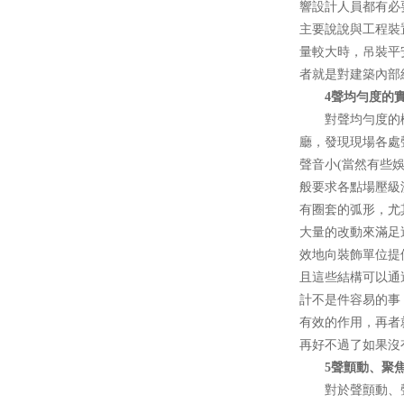
響設計人員都有必要盡
主要說說與工程裝置
量較大時，吊裝
者就是對建築內部結構
4聲均勻度的
對聲均勻度的概念
廳，發現現
聲音小(當然有些娛
般要求各點場壓級測
有圈套的弧形
大量的改動來滿足這些
效地向裝飾單位提供一
且這些結構可以通過
計不是件容易的事
有效的作用，
再好不過了如果沒有
5聲顫動、聚焦
對於聲顫動、聲