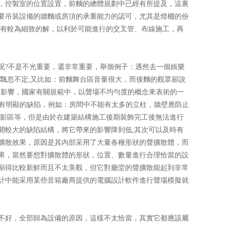
，控製室的位置設置，前麵的總體規劃中已經有所提及，這裏
吊裝設備的牆麵或房頂的承重能力的認可，尤其是燈棚的份
為細致的解，以利於可能進行的交叉管、布線施工，再
不光重要，還非常重要，舉個例子：遇然去一個娛樂
飄忽不定;又比如：前麵舞台區音量很大，而後麵的觀眾卻說
，國家有關規範中，以聲場不均勻度的概念來表術的一
陷，例如：房間中不能有太多的立柱，牆壁應防止
影區等，但是由於在建築結構施工後期裝飾完工後無法進行
，避開較大的缺陷結構，將它帶來的影響降到低;其次可以及時有
散效果，原因是其內部采用了大量各種形狀的聲擴散體，而
當然要想對擴散體的形狀，位置、數量進行合理恰當的設
顯得比較新鮮而且不太美觀，但它對廳堂的聲擴散能起到非常
假如在設計中能采用某些音箱廠商提供的電腦設計軟件進行聲場模擬就
，全部歸為設備的原因，這樣不太恰當，其實它都應該屬