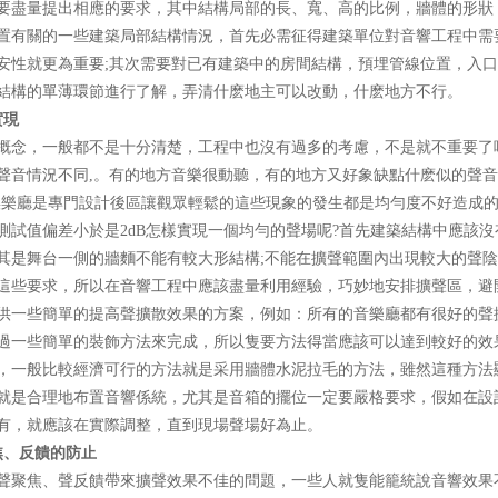
量提出相應的要求，其中結構局部的長、寬、高的比例，牆體的形狀
有關的一些建築局部結構情況，首先必需征得建築單位對音響工程中需要
平安性就更為重要;其次需要對已有建築中的房間結構，預埋管線位置，入口有較
的單薄環節進行了解，弄清什麽地主可以改動，什麽地方不行。
實現
，一般都不是十分清楚，工程中也沒有過多的考慮，不是就不重要了呢?不是
場各處聲音情況不同,。有的地方音樂很動聽，有的地方又好象缺點什麽似的聲音
樂廳是專門設計後區讓觀眾輕鬆的這些現象的發生都是均勻度不好造成的影響
試值偏差小於是2dB怎樣實現一個均勻的聲場呢?首先建築結構中應該沒有明顯的缺
，尤其是舞台一側的牆麵不能有較大形結構;不能在擴聲範圍內出現較大的聲陰
要求，所以在音響工程中應該盡量利用經驗，巧妙地安排擴聲區
些簡單的提高聲擴散效果的方案，例如：所有的音樂廳都有很好的聲擴
一些簡單的裝飾方法來完成，所以隻要方法得當應該可以達到較好的效果，
，一般比較經濟可行的方法就是采用牆體水泥拉毛的方法，雖然這種方法
再者就是合理地布置音響係統，尤其是音箱的擺位一定要嚴格要求，
，就應該在實際調整，直到現場聲場好為止。
、反饋的防止
聚焦、聲反饋帶來擴聲效果不佳的問題，一些人就隻能籠統說音響效果不好