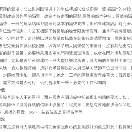
聲場，防止對周圍環境中的單位和居民造成影響，聲場設計的開始
及到建築與外界的隔聲、建築內各房間的隔聲;隔聲的部位包括：隔牆的隔聲
，一般的建築結構都能達到基本的隔聲要求，但如果建築設計時完全沒
位進行谘詢，向公安機關了解當地的噪音限製情況等。通常不要將樓層
帶來一定的難度，這時機以與裝飾單位協商在裝飾時為牆壁增加一層隔來解決
全解決就比較困難，因為除了增大隔聲體的重量外，沒有其他更有效的方法
的製作質量，必要時采用皮革包門和雙層玻璃窗，或者在門外增加隔離
鍵，尤其是近年來興建的一些大型娛樂場所裏，其大廳的音響對周圍
，否則很難實施，所以要求音響設計人員盡早向裝飾單位提出問題，協
距離再增加一層吊頂等等，總之，工程的隔聲處置意義重大，
，處置方法是否可行，否則會增加一些不必要的工作和開銷。
降低
多人不術重視，而在國家有關規範中卻都提出相應的要求，如：一級歌廳
就降低了擴聲係統的信噪比影響了工程質量，要想有效地解決這個問題，前
機的噪音、大小、裝置位置是否得當等等。
情況
是沒有能力讓建築結構完全依照自己的意圖設計的但是對於工程質量要求嚴格