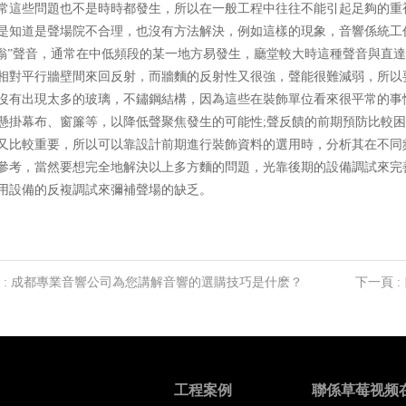
，通常這些問題也不是時時都發生，所以在一般工程中往往不能引起足夠的重視
道是聲場院不合理，也沒有方法解決，例如這樣的現象，音響係
”聲音，通常在中低頻段的某一地方易發生，廳堂較大時這種聲音與直達
對平行牆壁間來回反射，而牆麵的反射性又很強，聲能很難減弱
有沒有出現太多的玻璃，不鏽鋼結構，因為這些在裝飾單位看來很平常
掛幕布、窗簾等，以降低聲聚焦發生的可能性;聲反饋的前期預防比較困難
比較重要，所以可以靠設計前期進行裝飾資料的選用時，分析其在不同
，當然要想完全地解決以上多方麵的問題，光靠後期的設備調試來完善
利用設備的反複調試來彌補聲場的缺乏。
頁
: 成都專業音響公司為您講解音響的選購技巧是什麽？
下一頁
工程案例
聯係草莓视频