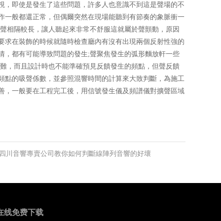
，即使是發生了這些問題，許多人也意識不到這是聲場的不
統工作一般都還正常，但偶爾突然在現場能聽到有節奏的象脈衝一
聲相隔較長，讓人聽起來非常不舒服這就屬於聲顫動，原因
，所以要求在裝飾的時候就隨時檢查廳內有沒有出現兩個反射性強的
的事情，都有可能導致問題的發生;聲聚焦發生的弧形麵放軒一些
，而且設計時也不能準確預見反饋發生的頻點，但聲反饋
頻點的吸聲係數，並參照混響時間的計算來大致判斷，為施工
，一般要在工程完工後，用信號發生儀及頻譜儀對擴聲區域
: 四川音響專賣公司教你如何判斷線陣列音響的好壞
在线免费下载