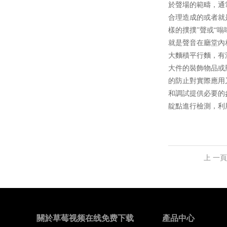
於聲場的範疇
合理造成的或者就是知
樣的撲撲”聲或“嗡嗡
就是聲音在廳堂內相
大麵積平行麵，
大件的裝飾物品或懸
的防止對實際應用又
和調試提供必要的參考
靛點進行檢測，
上 一
關於草莓视频在线免费下载
產品中心