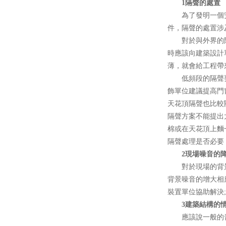
1隔聲的處置
為了發明一個安靜的
件，隔聲的處置涉
對於與外界的隔聲
時應該向建築設計單
薄，就會給工程
低頻段的隔聲要想完
飾單位建議提高門窗
天花頂隔聲也比較關
隔聲方案不能提出太晚
棉或在天花頂上麵一定
隔聲處理是否必要
2現場噪音的
對於現場的背景噪音許
背景噪音的增大相應
裝置單位協助解決;排風
3建築結構的
應該說一般的音響