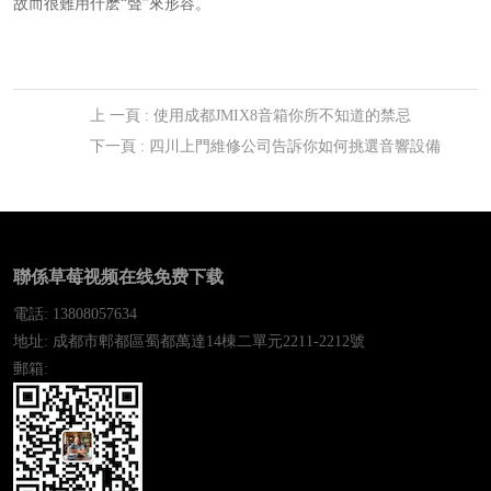
故而很難用什麽“聲”來形容。
上 一頁
: 使用成都JMIX8音箱你所不知道的禁忌
下一頁
: 四川上門維修公司告訴你如何挑選音響設備
聯係草莓视频在线免费下载
電話: 13808057634
地址: 成都市郫都區蜀都萬達14棟二單元2211-2212號
郵箱: