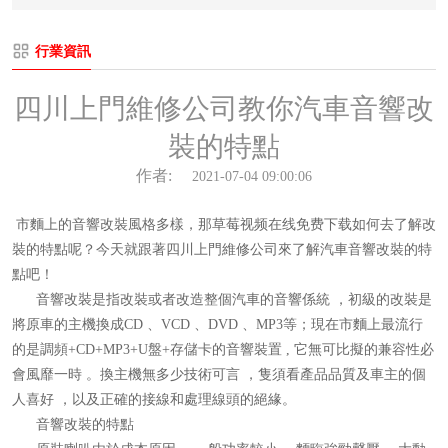
行業資訊
四川上門維修公司教你汽車音響改
裝的特點
作者:
2021-07-04 09:00:06
市麵上的音響改裝風格多樣，那草莓视频在线免费下载如何去了解改
裝的特點呢？今天就跟著四川上門維修公司來了解汽車音響改裝的特
點吧！
音響改裝是指改裝或者改造整個汽車的音響係統 ，初級的改裝是
將原車的主機換成CD 、VCD 、DVD 、MP3等；現在市麵上最流行
的是調頻+CD+MP3+U盤+存儲卡的音響裝置 , 它無可比擬的兼容性必
會風靡一時 。換主機無多少技術可言 ，隻須看產品品質及車主的個
人喜好 ，以及正確的接線和處理線頭的絕緣。
音響改裝的特點