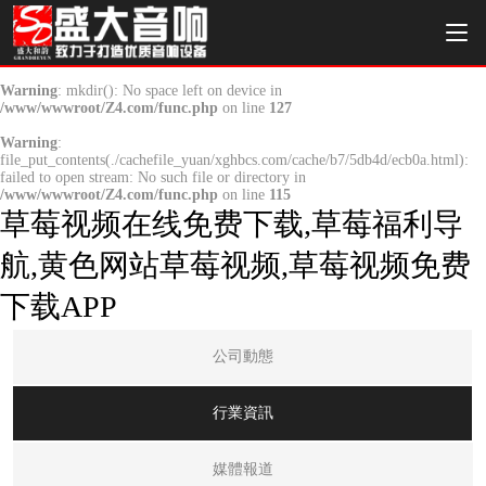
Warning
: mkdir(): No space left on device in
/www/wwwroot/Z4.com/func.php
on line
127
Warning
:
file_put_contents(./cachefile_yuan/xghbcs.com/cache/b7/5db4d/ecb0a.html):
failed to open stream: No such file or directory in
/www/wwwroot/Z4.com/func.php
on line
115
草莓视频在线免费下载,草莓福利导
航,黄色网站草莓视频,草莓视频免费
下载APP
公司動態
行業資訊
媒體報道