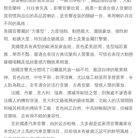
原裝喇叭由於成本原因 ，一般功率較小 ，麵臨強勁聲壓 ，大動
態音樂時 ，往往會失真 ，影響音樂欣賞 。挑選一套適合個人音樂欣
賞習慣與品位的高品質喇叭，是音響改裝的關鍵一步。車用喇叭存在
不同的風格：
美國音響屬於“力量型”，力度強勁、動態龐大、灑脫豪放、個性鮮
明、粗獷大度，特別適合聽搖滾、爵士及重金屬打擊樂。
英國聲具有典型的歐洲皇家血統，音色柔美甜潤，造型端莊素
雅，華而不豔，最適合表現古典弦樂和人聲重放。可惜在表現大動態
爆棚場麵及低頻量感方麵效果稍遜。
德國音響充分體現了日爾曼民族一絲不苟、嚴謹自律的敬業精
神。音色自然、中性平和，幹淨清爽。尤以做工精湛而享譽業界，令
人歎為觀止。非常適合於流行音樂、古典音樂、發燒人聲的重放。
法國、丹麥、意大利、瑞典、挪威等歐陸之聲，則無處不滲透著
法國人的機智浪漫、意大利文藝複興的藝術氛圍，北歐人的活潑開朗
和極其精美的傳統手工藝：音色純正自然、中高頻略顯誇張，但極富
音樂味。且有很不錯的兼容性。
至於國產汽車音響，由於起步較晚，大多都是從家用音響廠家在
本世紀才上馬的汽車音響項目，目前倘未有被廣泛認可的鮮明風格，