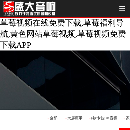
草莓视频在线免费下载,草莓福利导
航,黄色网站草莓视频,草莓视频免费
下载APP
全部
大屏顯示
純k卡拉OK音響
家