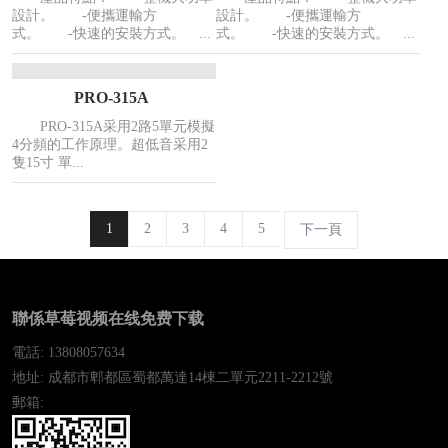
設計。 -便攜運輸方
設計。 -便攜運輸方
式。 -快速的安裝方式。 ...
式。 -快速的安裝方式。 ...
PRO-315A
PRO-315A采用2路5單元模擬
4分頻的工作原理。超低音采用2
隻15寸 單...
1
2
3
4
5
下一頁
聯係草莓视频在线免费下载
電話: 13808057634
地址: 成都市郫都區蜀都萬達14棟二單元2211-2212號
郵箱: